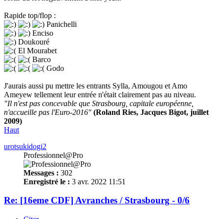
Rapide top/flop :
Panichelli
Enciso
Doukouré
El Mourabet
Barco
Godo
J'aurais aussi pu mettre les entrants Sylla, Amougou et Amo
Ameyew tellement leur entrée n'était clairement pas au niveau.
"Il n'est pas concevable que Strasbourg, capitale européenne,
n'accueille pas l'Euro-2016"
(Roland Ries, Jacques Bigot, juillet
2009)
Haut
urotsukidogi2
Professionnel@Pro
Messages :
302
Enregistré le :
3 avr. 2022 11:51
Re: [16eme CDF] Avranches / Strasbourg - 0/6