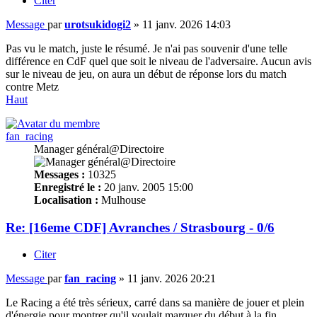
Citer
Message
par
urotsukidogi2
»
11 janv. 2026 14:03
Pas vu le match, juste le résumé. Je n'ai pas souvenir d'une telle
différence en CdF quel que soit le niveau de l'adversaire. Aucun avis
sur le niveau de jeu, on aura un début de réponse lors du match
contre Metz
Haut
fan_racing
Manager général@Directoire
Messages :
10325
Enregistré le :
20 janv. 2005 15:00
Localisation :
Mulhouse
Re: [16eme CDF] Avranches / Strasbourg - 0/6
Citer
Message
par
fan_racing
»
11 janv. 2026 20:21
Le Racing a été très sérieux, carré dans sa manière de jouer et plein
d'énergie pour montrer qu'il voulait marquer du début à la fin.