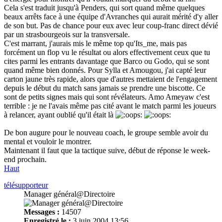
Cela s'est traduit jusqu'à Penders, qui sort quand même quelques
beaux arrêts face à une équipe d'Avranches qui aurait mérité d'y aller
de son but. Pas de chance pour eux avec leur coup-franc direct dévié
par un strasbourgeois sur la transversale.
C'est marrant, j'aurais mis le même top qu'Its_me, mais pas
forcément un flop vu le résultat ou alors effectivement ceux que tu
cites parmi les entrants davantage que Barco ou Godo, qui se sont
quand même bien donnés. Pour Sylla et Amougou, j'ai capté leur
carton jaune très rapide, alors que d'autres mettaient de l'engagement
depuis le début du match sans jamais se prendre une biscotte. Ce
sont de petits signes mais qui sont révélateurs. Amo Ameyaw c'est
terrible : je ne l'avais même pas cité avant le match parmi les joueurs
à relancer, ayant oublié qu'il était là
De bon augure pour le nouveau coach, le groupe semble avoir du
mental et vouloir le montrer.
Maintenant il faut que la tactique suive, début de réponse le week-
end prochain.
Haut
télésupporteur
Manager général@Directoire
Messages :
14507
Enregistré le :
3 juin 2004 13:56