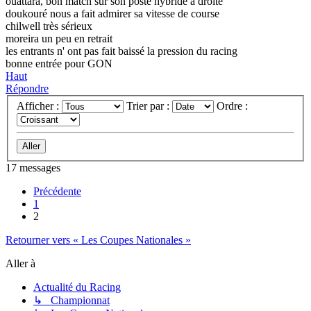
ouattara, bon match sur son poste hybride à droite
doukouré nous a fait admirer sa vitesse de course
chilwell très sérieux
moreira un peu en retrait
les entrants n' ont pas fait baissé la pression du racing
bonne entrée pour GON
Haut
Répondre
Afficher :
Trier par :
Ordre :
17 messages
Précédente
1
2
Retourner vers « Les Coupes Nationales »
Aller à
Actualité du Racing
↳ Championnat