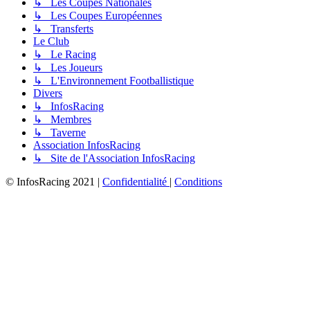
↳ Les Coupes Nationales
↳ Les Coupes Européennes
↳ Transferts
Le Club
↳ Le Racing
↳ Les Joueurs
↳ L'Environnement Footballistique
Divers
↳ InfosRacing
↳ Membres
↳ Taverne
Association InfosRacing
↳ Site de l'Association InfosRacing
© InfosRacing 2021
|
Confidentialité
|
Conditions