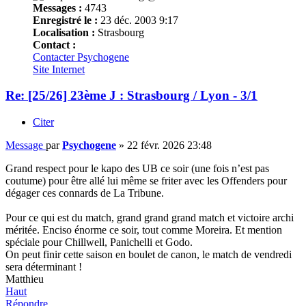
Messages :
4743
Enregistré le :
23 déc. 2003 9:17
Localisation :
Strasbourg
Contact :
Contacter Psychogene
Site Internet
Re: [25/26] 23ème J : Strasbourg / Lyon - 3/1
Citer
Message
par
Psychogene
»
22 févr. 2026 23:48
Grand respect pour le kapo des UB ce soir (une fois n’est pas
coutume) pour être allé lui même se friter avec les Offenders pour
dégager ces connards de La Tribune.
Pour ce qui est du match, grand grand grand match et victoire archi
méritée. Enciso énorme ce soir, tout comme Moreira. Et mention
spéciale pour Chillwell, Panichelli et Godo.
On peut finir cette saison en boulet de canon, le match de vendredi
sera déterminant !
Matthieu
Haut
Répondre