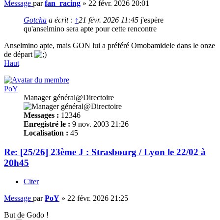
Message
par
fan_racing
»
22 févr. 2026 20:01
Gotcha
a écrit :
↑
21 févr. 2026 11:45
j'espère
qu'anselmino sera apte pour cette rencontre
Anselmino apte, mais GON lui a préféré Omobamidele dans le onze
de départ
Haut
PoY
Manager général@Directoire
Messages :
12346
Enregistré le :
9 nov. 2003 21:26
Localisation :
45
Re: [25/26] 23ème J : Strasbourg / Lyon le 22/02 à
20h45
Citer
Message
par
PoY
»
22 févr. 2026 21:25
But de Godo !