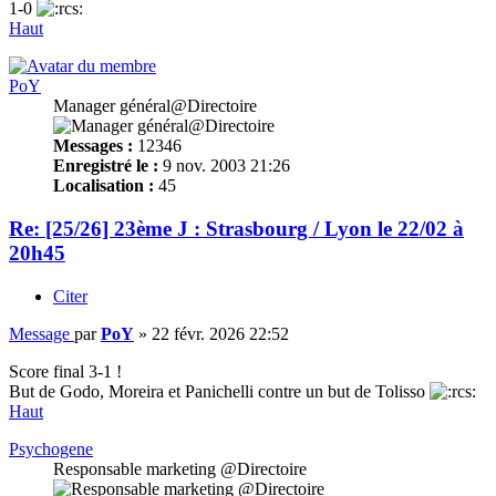
1-0
Haut
PoY
Manager général@Directoire
Messages :
12346
Enregistré le :
9 nov. 2003 21:26
Localisation :
45
Re: [25/26] 23ème J : Strasbourg / Lyon le 22/02 à
20h45
Citer
Message
par
PoY
»
22 févr. 2026 22:52
Score final 3-1 !
But de Godo, Moreira et Panichelli contre un but de Tolisso
Haut
Psychogene
Responsable marketing @Directoire