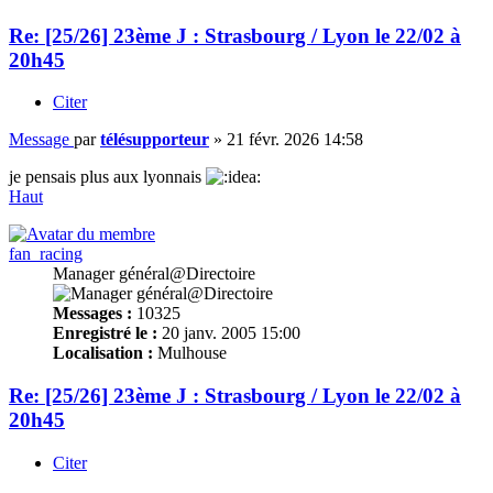
Re: [25/26] 23ème J : Strasbourg / Lyon le 22/02 à
20h45
Citer
Message
par
télésupporteur
»
21 févr. 2026 14:58
je pensais plus aux lyonnais
Haut
fan_racing
Manager général@Directoire
Messages :
10325
Enregistré le :
20 janv. 2005 15:00
Localisation :
Mulhouse
Re: [25/26] 23ème J : Strasbourg / Lyon le 22/02 à
20h45
Citer