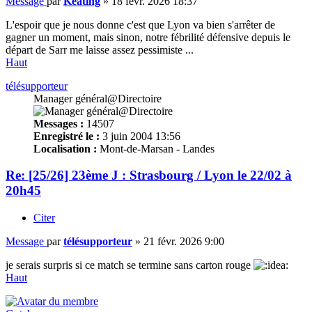
Message
par
Keating
»
18 févr. 2026 18:37
L'espoir que je nous donne c'est que Lyon va bien s'arrêter de
gagner un moment, mais sinon, notre fébrilité défensive depuis le
départ de Sarr me laisse assez pessimiste ...
Haut
télésupporteur
Manager général@Directoire
Messages :
14507
Enregistré le :
3 juin 2004 13:56
Localisation :
Mont-de-Marsan - Landes
Re: [25/26] 23ème J : Strasbourg / Lyon le 22/02 à
20h45
Citer
Message
par
télésupporteur
»
21 févr. 2026 9:00
je serais surpris si ce match se termine sans carton rouge
Haut