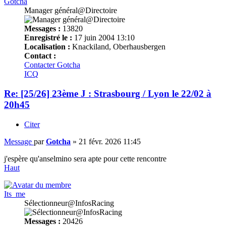
Gotcha
Manager général@Directoire
Messages :
13820
Enregistré le :
17 juin 2004 13:10
Localisation :
Knackiland, Oberhausbergen
Contact :
Contacter Gotcha
ICQ
Re: [25/26] 23ème J : Strasbourg / Lyon le 22/02 à
20h45
Citer
Message
par
Gotcha
»
21 févr. 2026 11:45
j'espère qu'anselmino sera apte pour cette rencontre
Haut
Its_me
Sélectionneur@InfosRacing
Messages :
20426