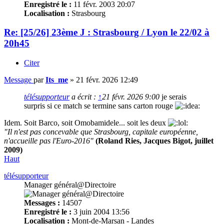
Enregistré le :
11 févr. 2003 20:07
Localisation :
Strasbourg
Re: [25/26] 23ème J : Strasbourg / Lyon le 22/02 à
20h45
Citer
Message
par
Its_me
»
21 févr. 2026 12:49
télésupporteur
a écrit :
↑
21 févr. 2026 9:00
je serais
surpris si ce match se termine sans carton rouge
Idem. Soit Barco, soit Omobamidele... soit les deux
"Il n'est pas concevable que Strasbourg, capitale européenne,
n'accueille pas l'Euro-2016"
(Roland Ries, Jacques Bigot, juillet
2009)
Haut
télésupporteur
Manager général@Directoire
Messages :
14507
Enregistré le :
3 juin 2004 13:56
Localisation :
Mont-de-Marsan - Landes