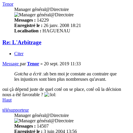
Tenor
Manager général@Directoire
Messages :
14229
Enregistré le :
26 janv. 2008 18:21
Localisation :
HAGUENAU
Re: L'Arbitrage
Citer
Message
par
Tenor
»
20 sept. 2019 11:33
Gotcha a écrit :
ah ben moi je constate au contraire que
les injustices sont bien plus nombreuses qu'avant.
oui çà dépend juste de quel coté on se place, coté oû la décision
nous a été favorable ?
Haut
télésupporteur
Manager général@Directoire
Messages :
14507
Enregistré le :
3 juin 2004 13:56