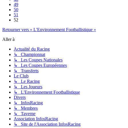
49
50
51
52
Retourner vers « L'Environnement Footballistique »
Aller à
Actualité du Racing
↳ Championnat
↳ Les Coupes Nationales
↳ Les Coupes Européennes
↳ Transferts
Le Club
↳ Le Racing
↳ Les Joueurs
↳ L'Environnement Footballistique
Divers
↳ InfosRacing
↳ Membres
↳ Taverne
Association InfosRacing
↳ Site de l'Association InfosRacing