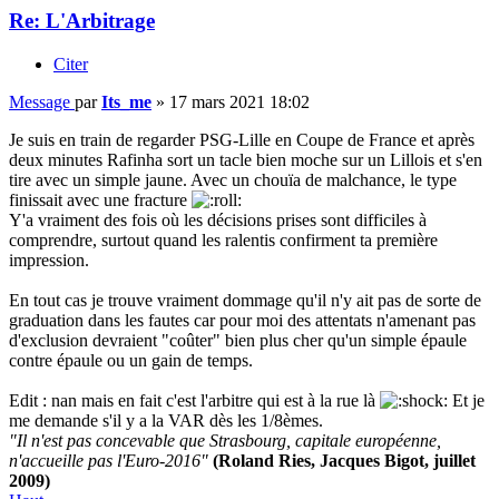
Re: L'Arbitrage
Citer
Message
par
Its_me
»
17 mars 2021 18:02
Je suis en train de regarder PSG-Lille en Coupe de France et après
deux minutes Rafinha sort un tacle bien moche sur un Lillois et s'en
tire avec un simple jaune. Avec un chouïa de malchance, le type
finissait avec une fracture
Y'a vraiment des fois où les décisions prises sont difficiles à
comprendre, surtout quand les ralentis confirment ta première
impression.
En tout cas je trouve vraiment dommage qu'il n'y ait pas de sorte de
graduation dans les fautes car pour moi des attentats n'amenant pas
d'exclusion devraient "coûter" bien plus cher qu'un simple épaule
contre épaule ou un gain de temps.
Edit : nan mais en fait c'est l'arbitre qui est à la rue là
Et je
me demande s'il y a la VAR dès les 1/8èmes.
"Il n'est pas concevable que Strasbourg, capitale européenne,
n'accueille pas l'Euro-2016"
(Roland Ries, Jacques Bigot, juillet
2009)