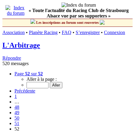
« Toute l'actualité du Racing Club de Strasbourg
Alsace vue par ses supporters »
Les inscriptions au forum sont rouvertes
Association
•
Planète Racing
•
FAQ
•
S’enregistrer
•
Connexion
L'Arbitrage
Répondre
520 messages
Page
52
sur
52
Aller à la page :
Précédente
1
…
48
49
50
51
52