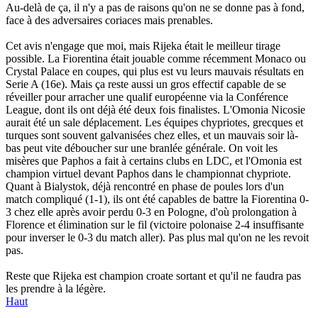
Au-delà de ça, il n'y a pas de raisons qu'on ne se donne pas à fond,
face à des adversaires coriaces mais prenables.
Cet avis n'engage que moi, mais Rijeka était le meilleur tirage
possible. La Fiorentina était jouable comme récemment Monaco ou
Crystal Palace en coupes, qui plus est vu leurs mauvais résultats en
Serie A (16e). Mais ça reste aussi un gros effectif capable de se
réveiller pour arracher une qualif européenne via la Conférence
League, dont ils ont déjà été deux fois finalistes. L'Omonia Nicosie
aurait été un sale déplacement. Les équipes chypriotes, grecques et
turques sont souvent galvanisées chez elles, et un mauvais soir là-
bas peut vite déboucher sur une branlée générale. On voit les
misères que Paphos a fait à certains clubs en LDC, et l'Omonia est
champion virtuel devant Paphos dans le championnat chypriote.
Quant à Bialystok, déjà rencontré en phase de poules lors d'un
match compliqué (1-1), ils ont été capables de battre la Fiorentina 0-
3 chez elle après avoir perdu 0-3 en Pologne, d'où prolongation à
Florence et élimination sur le fil (victoire polonaise 2-4 insuffisante
pour inverser le 0-3 du match aller). Pas plus mal qu'on ne les revoit
pas.
Reste que Rijeka est champion croate sortant et qu'il ne faudra pas
les prendre à la légère.
Haut