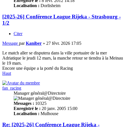
Enregistré le :
8 févr. 2012 14:18
Localisation :
Dorlisheim
[2025-26] Conférence League Rijeka - Strasbourg -
1/2
Citer
Message
par
Kaniber
»
27 févr. 2026 17:05
Le match aller se disputera dans la ville portuaire de la mer
Adriatique le jeudi 12 mars, la manche retour se tiendra à la Meinau
le 19 mars.
Encore une équipe a la porté du Racing
Haut
fan_racing
Manager général@Directoire
Messages :
10325
Enregistré le :
20 janv. 2005 15:00
Localisation :
Mulhouse
Re: [2025-26] Conférence League Rijeka -