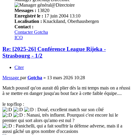
Messages :
13820
Enregistré le :
17 juin 2004 13:10
Localisation :
Knackiland, Oberhausbergen
Contact :
Contacter Gotcha
ICQ
Re: [2025-26] Conférence League Rijeka -
Strasbourg - 1/2
Citer
Message
par
Gotcha
»
13 mars 2026 10:28
Match poussif qu'on aurait dû plier dès la mi temps mais on a réussi
à se mettre en danger jusqu'au bout face à cette faible équipe....
le top/flop :
: Doué, excellent match sur son côté
: Nanasi, très influent. Pourquoi c'est encore lui le
premier qui sort alors qu'amo est nul ?
: Panichelli, qui a fait souffrir la défense adverse, mais il a
aussi gâché un gros nombre d'occasions