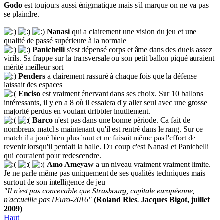
Godo
est toujours aussi énigmatique mais s'il marque on ne va pas
se plaindre.
Nanasi
qui a clairement une vision du jeu et une
qualité de passé supérieure à la normale
Panichelli
s'est dépensé corps et âme dans des duels assez
virils. Sa frappe sur la transversale ou son petit ballon piqué auraient
mérité meilleur sort
Penders
a clairement rassuré à chaque fois que la défense
laissait des espaces
Enciso
est vraiment énervant dans ses choix. Sur 10 ballons
intéressants, il y en a 8 où il essaiera d'y aller seul avec une grosse
majorité perdus en voulant dribbler inutilement.
Barco
n'est pas dans une bonne période. Ca fait de
nombreux matchs maintenant qu'il est rentré dans le rang. Sur ce
match il a joué bien plus haut et ne faisait même pas l'effort de
revenir lorsqu'il perdait la balle. Du coup c'est Nanasi et Panichelli
qui couraient pour redescendre.
Amo Ameyaw
a un niveau vraiment vraiment limite.
Je ne parle même pas uniquement de ses qualités techniques mais
surtout de son intelligence de jeu
"Il n'est pas concevable que Strasbourg, capitale européenne,
n'accueille pas l'Euro-2016"
(Roland Ries, Jacques Bigot, juillet
2009)
Haut