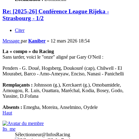
Re: [2025-26] Conférence League Rijeka -
Strasbourg - 1/2
Citer
Message
par
Kaniber
»
12 mars 2026 18:54
La « compo » du Racing
Sans tarder, voici le ''onze'' aligné par Gary O'Neil :
Penders - G. Doué, Hogsberg, Doukouré (cap), Chilwell - El
Mourabet, Barco - Amo-Ameyaw, Enciso, Nanasi - Panichelli
Remplaçants :
Johnsson (g.), Kerckaert (g.), Omobamidele,
Amougou, R. Luis, Ouattara, Maréchal, Kodia, Bosey, Godo,
Yassine, D.Fofana
Absents :
Emegha, Moreira, Anselmino, Oydele
Haut
Its_me
Sélectionneur@InfosRacing