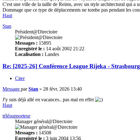
C'est une ville de la taille de Reims, avec un style architectural qui a
Dommage que ce type de déplacements ne tombe pas pendant les co
Haut
Stan
Président@Directoire
Messages :
15895
Enregistré le :
14 août 2002 21:22
Localisation :
Landes
Re: [2025-26] Conférence League Rijeka - Strasbourg
Citer
Message
par
Stan
»
28 févr. 2026 13:40
J'y suis déjà allé en vacances.. pas mal en effet
Haut
télésupporteur
Manager général@Directoire
Messages :
14508
Enregistré le :
3 juin 2004 13:56