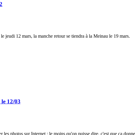
2
e le jeudi 12 mars, la manche retour se tiendra à la Meinau le 19 mars.
 le 12/03
rder les photos sur Internet : le moins qu'on puisse dire, c'est que ça don