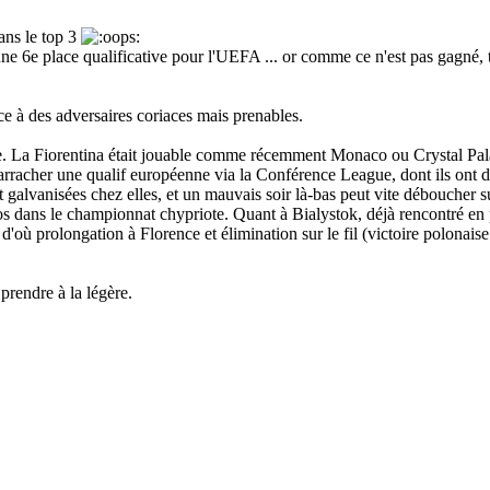
ans le top 3
une 6e place qualificative pour l'UEFA ... or comme ce n'est pas gagné
ce à des adversaires coriaces mais prenables.
ble. La Fiorentina était jouable comme récemment Monaco ou Crystal Pala
r arracher une qualif européenne via la Conférence League, dont ils ont d
galvanisées chez elles, et un mauvais soir là-bas peut vite déboucher s
 dans le championnat chypriote. Quant à Bialystok, déjà rencontré en p
d'où prolongation à Florence et élimination sur le fil (victoire polonaise
prendre à la légère.