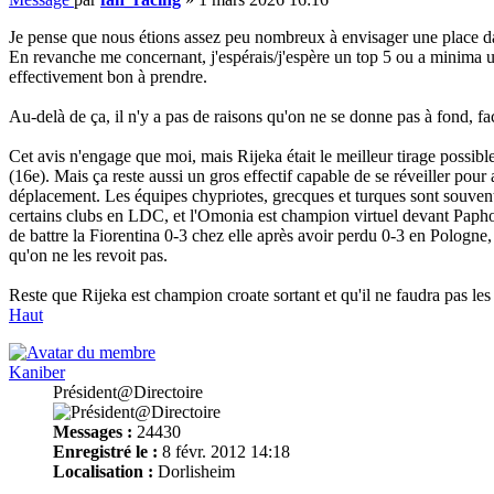
Je pense que nous étions assez peu nombreux à envisager une place d
En revanche me concernant, j'espérais/j'espère un top 5 ou a minima 
effectivement bon à prendre.
Au-delà de ça, il n'y a pas de raisons qu'on ne se donne pas à fond, fa
Cet avis n'engage que moi, mais Rijeka était le meilleur tirage possi
(16e). Mais ça reste aussi un gros effectif capable de se réveiller pou
déplacement. Les équipes chypriotes, grecques et turques sont souvent 
certains clubs en LDC, et l'Omonia est champion virtuel devant Paphos
de battre la Fiorentina 0-3 chez elle après avoir perdu 0-3 en Pologne, 
qu'on ne les revoit pas.
Reste que Rijeka est champion croate sortant et qu'il ne faudra pas les 
Haut
Kaniber
Président@Directoire
Messages :
24430
Enregistré le :
8 févr. 2012 14:18
Localisation :
Dorlisheim