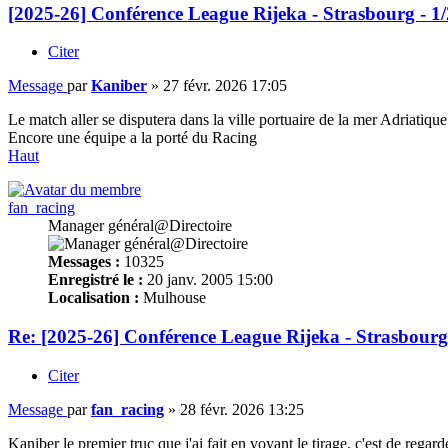
[2025-26] Conférence League Rijeka - Strasbourg - 1/
Citer
Message
par
Kaniber
»
27 févr. 2026 17:05
Le match aller se disputera dans la ville portuaire de la mer Adriatiqu
Encore une équipe a la porté du Racing
Haut
fan_racing
Manager général@Directoire
Messages :
10325
Enregistré le :
20 janv. 2005 15:00
Localisation :
Mulhouse
Re: [2025-26] Conférence League Rijeka - Strasbourg
Citer
Message
par
fan_racing
»
28 févr. 2026 13:25
Kaniber le premier truc que j'ai fait en voyant le tirage, c'est de rega