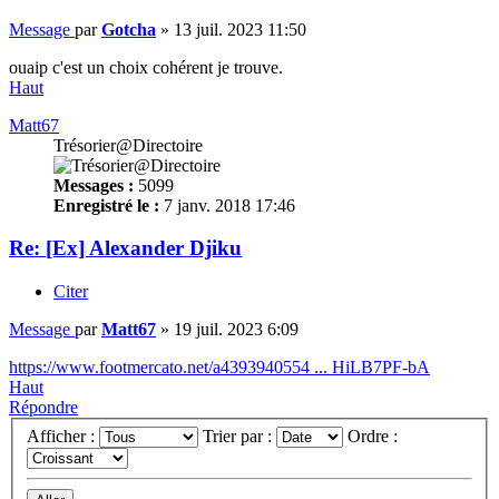
Message
par
Gotcha
»
13 juil. 2023 11:50
ouaip c'est un choix cohérent je trouve.
Haut
Matt67
Trésorier@Directoire
Messages :
5099
Enregistré le :
7 janv. 2018 17:46
Re: [Ex] Alexander Djiku
Citer
Message
par
Matt67
»
19 juil. 2023 6:09
https://www.footmercato.net/a4393940554 ... HiLB7PF-bA
Haut
Répondre
Afficher :
Trier par :
Ordre :