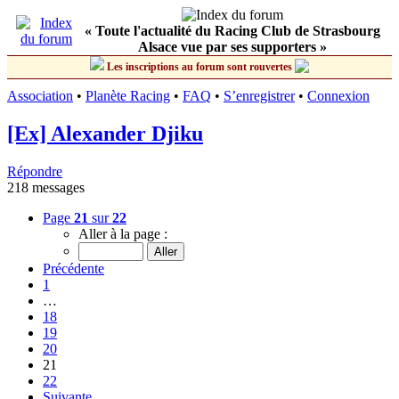
« Toute l'actualité du Racing Club de Strasbourg
Alsace vue par ses supporters »
Les inscriptions au forum sont rouvertes
Association
•
Planète Racing
•
FAQ
•
S’enregistrer
•
Connexion
[Ex] Alexander Djiku
Répondre
218 messages
Page
21
sur
22
Aller à la page :
Précédente
1
…
18
19
20
21
22
Suivante