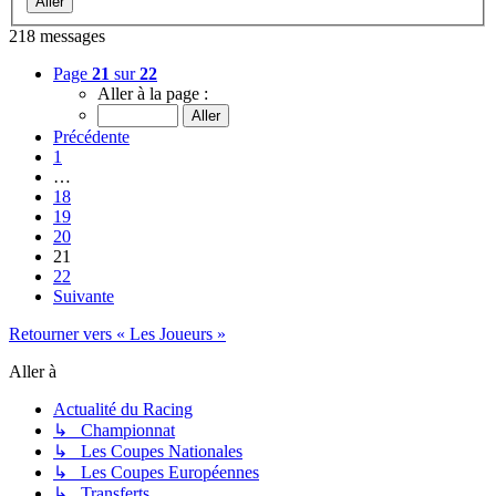
218 messages
Page
21
sur
22
Aller à la page :
Précédente
1
…
18
19
20
21
22
Suivante
Retourner vers « Les Joueurs »
Aller à
Actualité du Racing
↳ Championnat
↳ Les Coupes Nationales
↳ Les Coupes Européennes
↳ Transferts