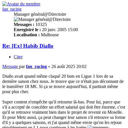
fan_racing
Manager général@Directoire
Messages :
10325
Enregistré le :
20 janv. 2005 15:00
Localisation :
Mulhouse
Re: [Ex] Habib Diallo
Citer
Message
par
fan_racing
»
26 août 2025 20:02
Diallo avait quand même claqué 20 buts en Ligue 1 lors de sa
dernière saison chez nous. Je trouve que ce n'était pas déconnant de
le transférer 18 M€. Si ça se trouve aujourd'hui, il partirait même
pour plus cher.
Super content n'empêche qu'il retourne là-bas. Pour lui, parce que
s'il a accepté de concéder un effort salarial qui doit être énorme, c'est
qu'il se retrouve vraiment bien dans le projet de revenir en Moselle.
Et pour Metz aussi, ça peut changer leur saison s'il retrouve sa forme
d'il y a quelques saisons, et j'ai quand même envie qu'on les rejoue
régulièrement en L1 pour continuer à les battre