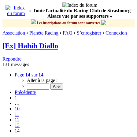
« Toute l'actualité du Racing Club de Strasbourg
Alsace vue par ses supporters »
Les inscriptions au forum sont rouvertes
Association
•
Planète Racing
•
FAQ
•
S’enregistrer
•
Connexion
[Ex] Habib Diallo
Répondre
131 messages
Page
14
sur
14
Aller à la page :
Précédente
1
…
10
11
12
13
14