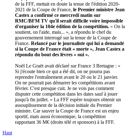
de la FFF, mettait en doute la tenue de l'édition 2020-
2021 de la Coupe de France,
le Premier ministre Jean
Castex a confirmé ce mercredi matin sur
RMC/BFM TV qu'il serait difficile voire impossible
d'organiser la 104e édition de la compétition.
« On la
soutient, on l'aide, mais... », a répondu le chef du
gouvernement interrogé sur la tenue de la Coupe de
France.
Relancé par le journaliste qui lui a demandé
si la Coupe de France était « morte », Jean Castex a
répondu du bout des lèvres « oui ».
Noël Le Graët avait déclaré sur France 3 Bretagne : «
Si j'écoute bien ce qui a été dit, on ne pourra pas
reprendre l'entraînement avant le 20 ou le 21 janvier.
On ne pourrait pas démarrer les compétitions avant
février. C'est presque cuit. Je ne vois pas comment
disputer cette compétition dans les dates sauf à jouer
jusqu'à fin juillet. » La FFF espère toujours obtenir un
assouplissement de la décision initiale du Premier
ministre. Car sauver la Coupe de France est un enjeu
sportif, mais aussi économique, la compétition
rapportant 36 M€ (droits télé et sponsors) à la FFF.
Haut