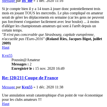
Message
par
Its_me
»
1 déc. 2020 11:16
Si je compte bien il y a 14 tours à jouer donc potentiellement trois
mois en jouant TOUS les mercredis. Le plus compliqué en amateur
serait de gérer les déplacements en semaine (car les gens ne peuvent
pas forcément s'organiser facilement avec leur boulot) ... à moins
d'alléger les championnats amateurs qui sont à l'arrêt depuis un
certain temps.
"Il n'est pas concevable que Strasbourg, capitale européenne,
n'accueille pas l'Euro-2016"
(Roland Ries, Jacques Bigot, juillet
2009)
Haut
Kvn55
Poussin@Amateur
Messages :
2
Enregistré le :
15 nov. 2020 16:49
Re: [20/21] Coupe de France
Message
par
Kvn55
»
1 déc. 2020 11:38
Une annulation serait catastrophique d'un point de vue économique
pour les clubs amateurs !!!
Haut