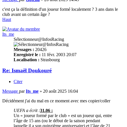
c'est ça la définition d'un joueur formé localement ? 3 ans dans le
club avant un certain âge ?
Haut
Its_me
Sélectionneur@InfosRacing
Messages :
20426
Enregistré le :
11 févr. 2003 20:07
Localisation :
Strasbourg
Re: Ismaël Doukouré
Citer
Message
par
Its_me
»
20 août 2025 16:04
Décidément j'ai du mal en ce moment avec mes copier/coller
UEFA a écrit :
31.06 :
Un « joueur formé par le club » est un joueur qui, entre
l’âge de 15 ans (ou le début de la saison pendant
laquelle il a son quinzième anniversaire) et l’âge de 21