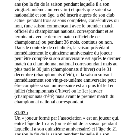
ans (ou la fin de la saison pendant laquelle il a son
vingt-et-unième anniversaire) et quels que soient sa
nationalité et son âge, a été inscrit auprès de son club
actuel pendant trois saisons complètes, consécutives ou
non, (une saison commençant avec le premier match
officiel du championnat national correspondant et se
terminant avec le dernier match officiel de ce
championnat) ou pendant 36 mois, continus ou non.
Dans le contexte de cet alinéa, la saison précédant
immédiatement le quinzième anniversaire du joueur
peut être comptée si son anniversaire est après le dernier
match du championnat national correspondant mais au
plus tard le 30 juin (championnats d’hiver) ou le 31
décembre (championnats d’été), et la saison suivant
immédiatement son vingt-et-unième anniversaire peut
être comptée si son anniversaire est au plus tôt le 1er
juillet (championnats d’hiver) ou le 1er janvier
(championnats d’été) mais avant le premier match du
championnat national correspondant.
31.07 :
Un « joueur formé par l’association » est un joueur qui,
entre l’âge de 15 ans (ou le début de la saison pendant
laquelle il a son quinzième anniversaire) et l’âge de 21
ans (ou la fin de la saison pendant laquelle il a son