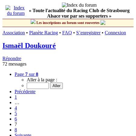
« Toute l'actualité du Racing Club de Strasbourg
Alsace vue par ses supporters »
Les inscriptions au forum sont rouvertes
Association
•
Planète Racing
•
FAQ
•
S’enregistrer
•
Connexion
Ismaël Doukouré
Répondre
72 messages
Page
7
sur
8
Aller à la page :
Précédente
1
…
4
5
6
7
8
Suivante