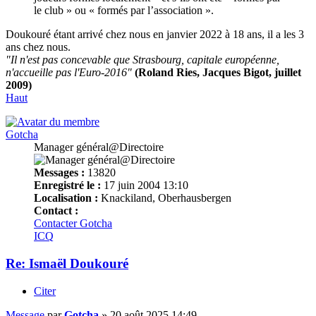
le club » ou « formés par l’association ».
Doukouré étant arrivé chez nous en janvier 2022 à 18 ans, il a les 3
ans chez nous.
"Il n'est pas concevable que Strasbourg, capitale européenne,
n'accueille pas l'Euro-2016"
(Roland Ries, Jacques Bigot, juillet
2009)
Haut
Gotcha
Manager général@Directoire
Messages :
13820
Enregistré le :
17 juin 2004 13:10
Localisation :
Knackiland, Oberhausbergen
Contact :
Contacter Gotcha
ICQ
Re: Ismaël Doukouré
Citer
Message
par
Gotcha
»
20 août 2025 14:49