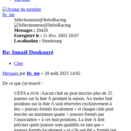
Its_me
Sélectionneur@InfosRacing
Messages :
20426
Enregistré le :
11 févr. 2003 20:07
Localisation :
Strasbourg
Re: Ismaël Doukouré
Citer
Message
par
Its_me
»
20 août 2025 14:02
De ce que j'ai trouvé :
UEFA a écrit :
Aucun club ne peut inscrire plus de 25
joueurs sur la liste A pendant la saison. Au moins huit
positions sur la liste A sont réservées exclusivement à
des « joueurs formés localement » et chaque club peut
inscrire au maximum quatre « joueurs formés par
l’association » à ces huit positions. La liste A doit
préciser quels joueurs sont qualifiés en tant que «
joueurs formés localement » et s’ils ont été « formés par