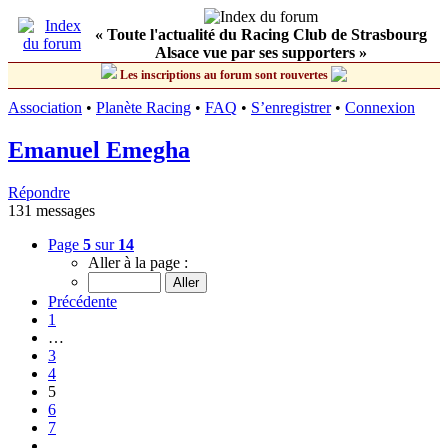
« Toute l'actualité du Racing Club de Strasbourg
Alsace vue par ses supporters »
Les inscriptions au forum sont rouvertes
Association
•
Planète Racing
•
FAQ
•
S’enregistrer
•
Connexion
Emanuel Emegha
Répondre
131 messages
Page
5
sur
14
Aller à la page :
Précédente
1
…
3
4
5
6
7
…