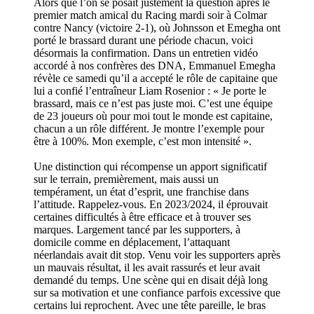
Alors que l’on se posait justement la question après le
premier match amical du Racing mardi soir à Colmar
contre Nancy (victoire 2-1), où Johnsson et Emegha ont
porté le brassard durant une période chacun, voici
désormais la confirmation. Dans un entretien vidéo
accordé à nos confrères des DNA, Emmanuel Emegha
révèle ce samedi qu’il a accepté le rôle de capitaine que
lui a confié l’entraîneur Liam Rosenior : « Je porte le
brassard, mais ce n’est pas juste moi. C’est une équipe
de 23 joueurs où pour moi tout le monde est capitaine,
chacun a un rôle différent. Je montre l’exemple pour
être à 100%. Mon exemple, c’est mon intensité ».
Une distinction qui récompense un apport significatif
sur le terrain, premièrement, mais aussi un
tempérament, un état d’esprit, une franchise dans
l’attitude. Rappelez-vous. En 2023/2024, il éprouvait
certaines difficultés à être efficace et à trouver ses
marques. Largement tancé par les supporters, à
domicile comme en déplacement, l’attaquant
néerlandais avait dit stop. Venu voir les supporters après
un mauvais résultat, il les avait rassurés et leur avait
demandé du temps. Une scène qui en disait déjà long
sur sa motivation et une confiance parfois excessive que
certains lui reprochent. Avec une tête pareille, le bras