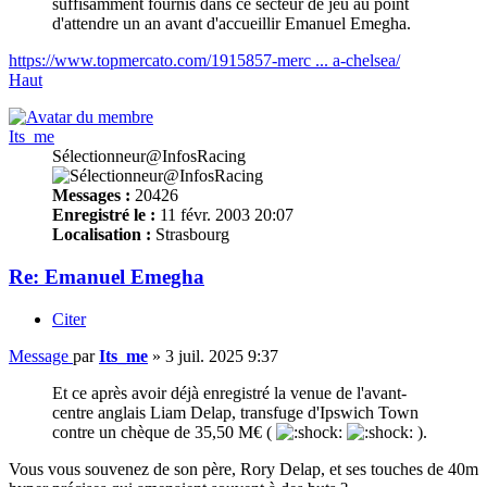
suffisamment fournis dans ce secteur de jeu au point
d'attendre un an avant d'accueillir Emanuel Emegha.
https://www.topmercato.com/1915857-merc ... a-chelsea/
Haut
Its_me
Sélectionneur@InfosRacing
Messages :
20426
Enregistré le :
11 févr. 2003 20:07
Localisation :
Strasbourg
Re: Emanuel Emegha
Citer
Message
par
Its_me
»
3 juil. 2025 9:37
Et ce après avoir déjà enregistré la venue de l'avant-
centre anglais Liam Delap, transfuge d'Ipswich Town
contre un chèque de 35,50 M€ (
).
Vous vous souvenez de son père, Rory Delap, et ses touches de 40m