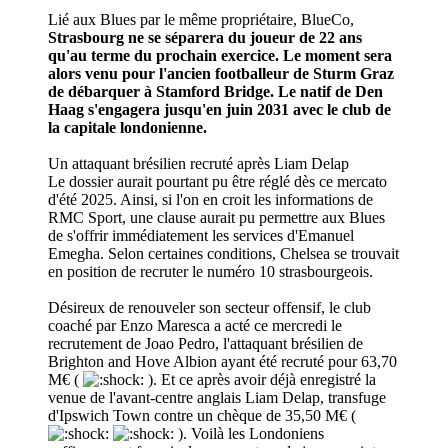
Lié aux Blues par le même propriétaire, BlueCo,
Strasbourg ne se séparera du joueur de 22 ans
qu'au terme du prochain exercice. Le moment sera
alors venu pour l'ancien footballeur de Sturm Graz
de débarquer à Stamford Bridge. Le natif de Den
Haag s'engagera jusqu'en juin 2031 avec le club de
la capitale londonienne.
Un attaquant brésilien recruté après Liam Delap
Le dossier aurait pourtant pu être réglé dès ce mercato
d'été 2025. Ainsi, si l'on en croit les informations de
RMC Sport, une clause aurait pu permettre aux Blues
de s'offrir immédiatement les services d'Emanuel
Emegha. Selon certaines conditions, Chelsea se trouvait
en position de recruter le numéro 10 strasbourgeois.
Désireux de renouveler son secteur offensif, le club
coaché par Enzo Maresca a acté ce mercredi le
recrutement de Joao Pedro, l'attaquant brésilien de
Brighton and Hove Albion ayant été recruté pour 63,70
M€ (
). Et ce après avoir déjà enregistré la
venue de l'avant-centre anglais Liam Delap, transfuge
d'Ipswich Town contre un chèque de 35,50 M€ (
). Voilà les Londoniens