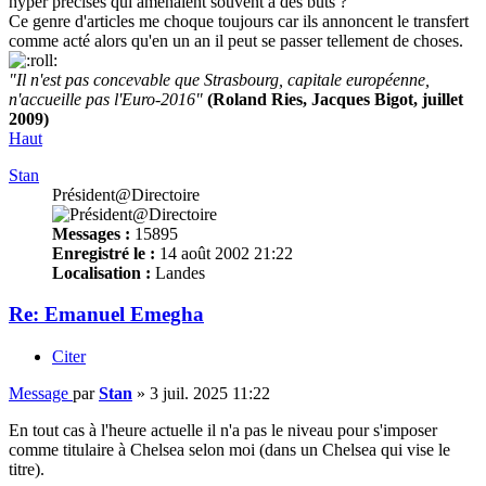
hyper précises qui amenaient souvent à des buts ?
Ce genre d'articles me choque toujours car ils annoncent le transfert
comme acté alors qu'en un an il peut se passer tellement de choses.
"Il n'est pas concevable que Strasbourg, capitale européenne,
n'accueille pas l'Euro-2016"
(Roland Ries, Jacques Bigot, juillet
2009)
Haut
Stan
Président@Directoire
Messages :
15895
Enregistré le :
14 août 2002 21:22
Localisation :
Landes
Re: Emanuel Emegha
Citer
Message
par
Stan
»
3 juil. 2025 11:22
En tout cas à l'heure actuelle il n'a pas le niveau pour s'imposer
comme titulaire à Chelsea selon moi (dans un Chelsea qui vise le
titre).