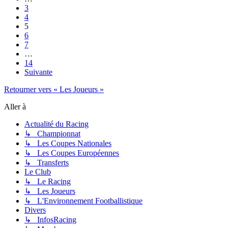
3
4
5
6
7
…
14
Suivante
Retourner vers « Les Joueurs »
Aller à
Actualité du Racing
↳ Championnat
↳ Les Coupes Nationales
↳ Les Coupes Européennes
↳ Transferts
Le Club
↳ Le Racing
↳ Les Joueurs
↳ L'Environnement Footballistique
Divers
↳ InfosRacing