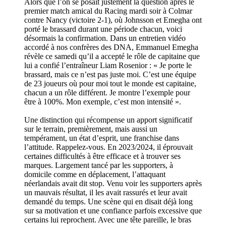
Alors que l’on se posait justement la question après le
premier match amical du Racing mardi soir à Colmar
contre Nancy (victoire 2-1), où Johnsson et Emegha ont
porté le brassard durant une période chacun, voici
désormais la confirmation. Dans un entretien vidéo
accordé à nos confrères des DNA, Emmanuel Emegha
révèle ce samedi qu’il a accepté le rôle de capitaine que
lui a confié l’entraîneur Liam Rosenior : « Je porte le
brassard, mais ce n’est pas juste moi. C’est une équipe
de 23 joueurs où pour moi tout le monde est capitaine,
chacun a un rôle différent. Je montre l’exemple pour
être à 100%. Mon exemple, c’est mon intensité ».
Une distinction qui récompense un apport significatif
sur le terrain, premièrement, mais aussi un
tempérament, un état d’esprit, une franchise dans
l’attitude. Rappelez-vous. En 2023/2024, il éprouvait
certaines difficultés à être efficace et à trouver ses
marques. Largement tancé par les supporters, à
domicile comme en déplacement, l’attaquant
néerlandais avait dit stop. Venu voir les supporters après
un mauvais résultat, il les avait rassurés et leur avait
demandé du temps. Une scène qui en disait déjà long
sur sa motivation et une confiance parfois excessive que
certains lui reprochent. Avec une tête pareille, le bras