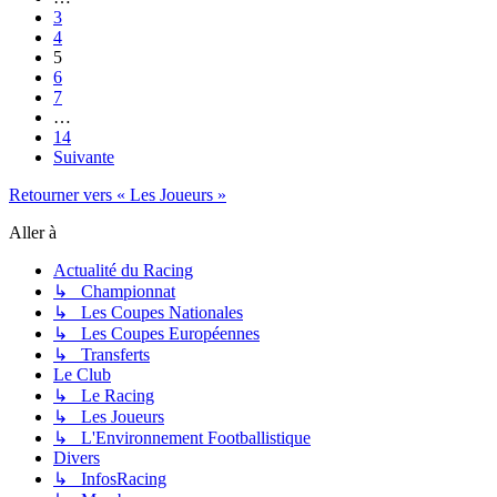
3
4
5
6
7
…
14
Suivante
Retourner vers « Les Joueurs »
Aller à
Actualité du Racing
↳ Championnat
↳ Les Coupes Nationales
↳ Les Coupes Européennes
↳ Transferts
Le Club
↳ Le Racing
↳ Les Joueurs
↳ L'Environnement Footballistique
Divers
↳ InfosRacing