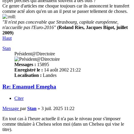
hyper précises qui amenaient souvent à des buts ?
Ce genre d'articles me choque toujours car ils annoncent le transfert
comme acté alors qu'en un an il peut se passer tellement de choses.
"Il n'est pas concevable que Strasbourg, capitale européenne,
n'accueille pas l'Euro-2016"
(Roland Ries, Jacques Bigot, juillet
2009)
Haut
Stan
Président@Directoire
Messages :
15895
Enregistré le :
14 août 2002 21:22
Localisation :
Landes
Re: Emanuel Emegha
Citer
Message
par
Stan
»
3 juil. 2025 11:22
En tout cas à l'heure actuelle il n'a pas le niveau pour s'imposer
comme titulaire à Chelsea selon moi (dans un Chelsea qui vise le
titre).