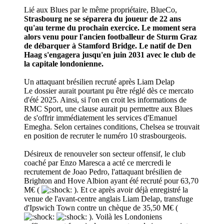
Lié aux Blues par le même propriétaire, BlueCo,
Strasbourg ne se séparera du joueur de 22 ans
qu'au terme du prochain exercice. Le moment sera
alors venu pour l'ancien footballeur de Sturm Graz
de débarquer à Stamford Bridge. Le natif de Den
Haag s'engagera jusqu'en juin 2031 avec le club de
la capitale londonienne.
Un attaquant brésilien recruté après Liam Delap
Le dossier aurait pourtant pu être réglé dès ce mercato
d'été 2025. Ainsi, si l'on en croit les informations de
RMC Sport, une clause aurait pu permettre aux Blues
de s'offrir immédiatement les services d'Emanuel
Emegha. Selon certaines conditions, Chelsea se trouvait
en position de recruter le numéro 10 strasbourgeois.
Désireux de renouveler son secteur offensif, le club
coaché par Enzo Maresca a acté ce mercredi le
recrutement de Joao Pedro, l'attaquant brésilien de
Brighton and Hove Albion ayant été recruté pour 63,70
M€ (
). Et ce après avoir déjà enregistré la
venue de l'avant-centre anglais Liam Delap, transfuge
d'Ipswich Town contre un chèque de 35,50 M€ (
). Voilà les Londoniens