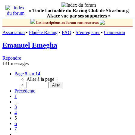
« Toute l'actualité du Racing Club de Strasbourg
Alsace vue par ses supporters »
Les inscriptions au forum sont rouvertes
Association
•
Planète Racing
•
FAQ
•
S’enregistrer
•
Connexion
Emanuel Emegha
Répondre
131 messages
Page
5
sur
14
Aller à la page :
Précédente
1
…
3
4
5
6
7
…