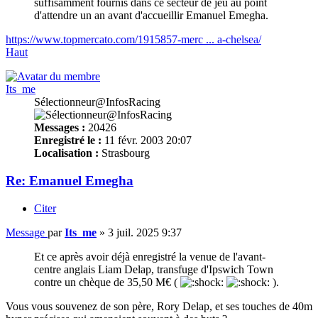
suffisamment fournis dans ce secteur de jeu au point
d'attendre un an avant d'accueillir Emanuel Emegha.
https://www.topmercato.com/1915857-merc ... a-chelsea/
Haut
Its_me
Sélectionneur@InfosRacing
Messages :
20426
Enregistré le :
11 févr. 2003 20:07
Localisation :
Strasbourg
Re: Emanuel Emegha
Citer
Message
par
Its_me
»
3 juil. 2025 9:37
Et ce après avoir déjà enregistré la venue de l'avant-
centre anglais Liam Delap, transfuge d'Ipswich Town
contre un chèque de 35,50 M€ (
).
Vous vous souvenez de son père, Rory Delap, et ses touches de 40m