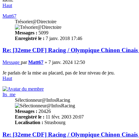
Haut
Matt67
Trésorier@Directoire
Messages :
5099
Enregistré le :
7 janv. 2018 17:46
Re: [32eme CDF] Racing / Olympique Chinon Cinais 
Message
par
Matt67
»
7 janv. 2024 12:50
Je parlais de la mise au placard, pas de leur niveau de jeu.
Haut
Its_me
Sélectionneur@InfosRacing
Messages :
20426
Enregistré le :
11 févr. 2003 20:07
Localisation :
Strasbourg
Re: [32eme CDF] Racing / Olympique Chinon Cinais 