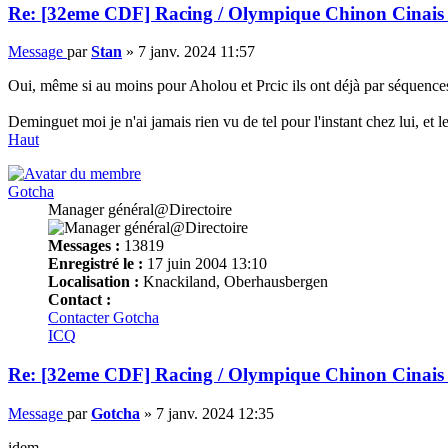
Re: [32eme CDF] Racing / Olympique Chinon Cinais 
Message
par
Stan
»
7 janv. 2024 11:57
Oui, même si au moins pour Aholou et Prcic ils ont déjà par séquences 
Deminguet moi je n'ai jamais rien vu de tel pour l'instant chez lui, et
Haut
Gotcha
Manager général@Directoire
Messages :
13819
Enregistré le :
17 juin 2004 13:10
Localisation :
Knackiland, Oberhausbergen
Contact :
Contacter Gotcha
ICQ
Re: [32eme CDF] Racing / Olympique Chinon Cinais 
Message
par
Gotcha
»
7 janv. 2024 12:35
idem.