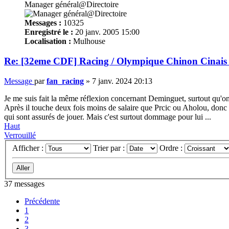
Manager général@Directoire
Messages :
10325
Enregistré le :
20 janv. 2005 15:00
Localisation :
Mulhouse
Re: [32eme CDF] Racing / Olympique Chinon Cinais 
Message
par
fan_racing
»
7 janv. 2024 20:13
Je me suis fait la même réflexion concernant Deminguet, surtout qu'on n
Après il touche deux fois moins de salaire que Prcic ou Aholou, donc u
qui sont assurés de jouer. Mais c'est surtout dommage pour lui ...
Haut
Verrouillé
Afficher :
Trier par :
Ordre :
37 messages
Précédente
1
2
3