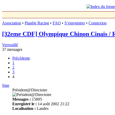
Association
•
Planète Racing
•
FAQ
•
S’enregistrer
•
Connexion
[32eme CDF] Olympique Chinon Cinais / R
Verrouillé
37 messages
Précédente
1
2
3
4
Stan
Président@Directoire
Messages :
15895
Enregistré le :
14 août 2002 21:22
Localisation :
Landes