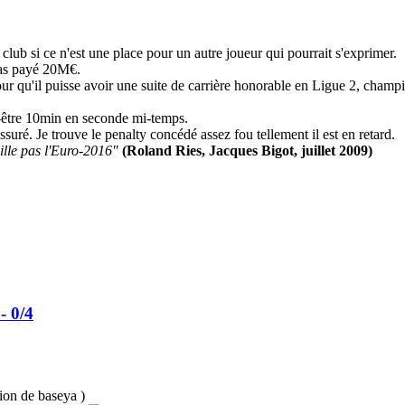
lub si ce n'est une place pour un autre joueur qui pourrait s'exprimer.
 pas payé 20M€.
pour qu'il puisse avoir une suite de carrière honorable en Ligue 2, champ
t-être 10min en seconde mi-temps.
suré. Je trouve le penalty concédé assez fou tellement il est en retard.
ille pas l'Euro-2016"
(Roland Ries, Jacques Bigot, juillet 2009)
- 0/4
tion de baseya )