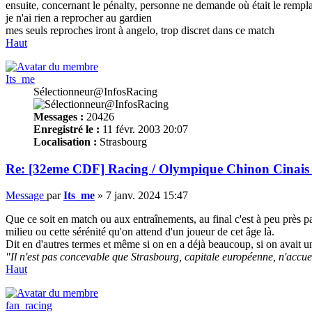
ensuite, concernant le pénalty, personne ne demande où était le remp
je n'ai rien a reprocher au gardien
mes seuls reproches iront à angelo, trop discret dans ce match
Haut
Its_me
Sélectionneur@InfosRacing
Messages :
20426
Enregistré le :
11 févr. 2003 20:07
Localisation :
Strasbourg
Re: [32eme CDF] Racing / Olympique Chinon Cinais 
Message
par
Its_me
»
7 janv. 2024 15:47
Que ce soit en match ou aux entraînements, au final c'est à peu près p
milieu ou cette sérénité qu'on attend d'un joueur de cet âge là.
Dit en d'autres termes et même si on en a déjà beaucoup, si on avait u
"Il n'est pas concevable que Strasbourg, capitale européenne, n'accue
Haut
fan_racing