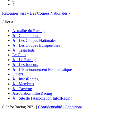
4
Retourner vers « Les Coupes Nationales »
Aller à
Actualité du Racing
↳ Championnat
↳ Les Coupes Nationales
↳ Les Coupes Européennes
↳ Transferts
Le Club
↳ Le Racing
↳ Les Joueurs
↳ L'Environnement Footballistique
Divers
↳ InfosRacing
↳ Membres
↳ Taverne
Association InfosRacing
↳ Site de l'Association InfosRacing
© InfosRacing 2021
|
Confidentialité
|
Conditions