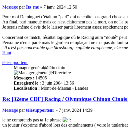
Message
par
Its_me
»
7 janv. 2024 12:50
Pour moi Deminguet c'était un "pari" qui ne coûte pas grand chose au c
Au final, pari manqué mais ce n'est clairement pas la mort, on ne l'a
Je serais même d'avis de le laisser partir librement assez rapidement 
Concernant ce match, résultat logique où le Racing aura "douté" peu
Personne n'en a parlé mais le gardien remplaçant ne m'a pas du tout ras
"Il n'est pas concevable que Strasbourg, capitale européenne, n'accue
Haut
télésupporteur
Manager général@Directoire
Messages :
14505
Enregistré le :
3 juin 2004 13:56
Localisation :
Mont-de-Marsan - Landes
Re: [32eme CDF] Racing / Olympique Chinon Cinais 
Message
par
télésupporteur
»
7 janv. 2024 14:39
je ne comprends pas ta 1e phrase
un joueur s'exprime d'abord lors des entraînements ( voire la titularisa