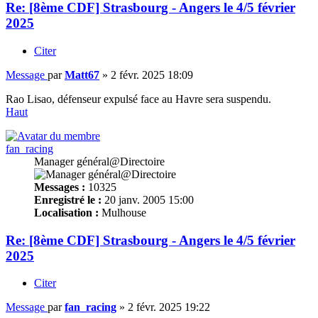
Re: [8ème CDF] Strasbourg - Angers le 4/5 février
2025
Citer
Message
par
Matt67
»
2 févr. 2025 18:09
Rao Lisao, défenseur expulsé face au Havre sera suspendu.
Haut
fan_racing
Manager général@Directoire
Messages :
10325
Enregistré le :
20 janv. 2005 15:00
Localisation :
Mulhouse
Re: [8ème CDF] Strasbourg - Angers le 4/5 février
2025
Citer
Message
par
fan_racing
»
2 févr. 2025 19:22