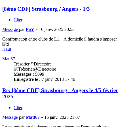
[8ème CDF] Strasbourg / Angers - 1/3
Citer
Message
par
PoY
»
16 janv. 2025 20:53
Confrontation entre clubs de L1... A domicile il faudra s'imposer
Haut
Matt67
Trésorier@Directoire
Messages :
5099
Enregistré le :
7 janv. 2018 17:46
Re: [8ème CDF] Strasbourg - Angers le 4/5 février
2025
Citer
Message
par
Matt67
»
16 janv. 2025 21:07
La composition de départ sera au niveau de l'équipe adverse.