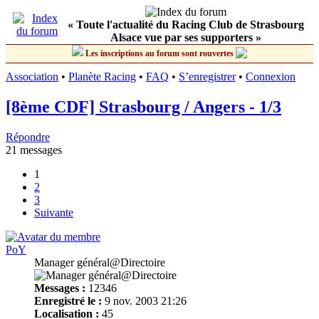
« Toute l'actualité du Racing Club de Strasbourg
Alsace vue par ses supporters »
Les inscriptions au forum sont rouvertes
Association
•
Planète Racing
•
FAQ
•
S’enregistrer
•
Connexion
[8ème CDF] Strasbourg / Angers - 1/3
Répondre
21 messages
1
2
3
Suivante
PoY
Manager général@Directoire
Messages :
12346
Enregistré le :
9 nov. 2003 21:26
Localisation :
45