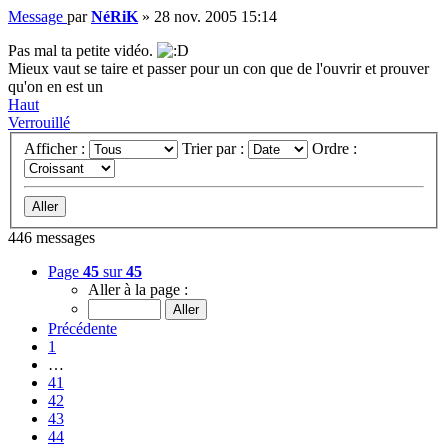
Message
par
NéRiK
»
28 nov. 2005 15:14
Pas mal ta petite vidéo.
Mieux vaut se taire et passer pour un con que de l'ouvrir et prouver
qu'on en est un
Haut
Verrouillé
Afficher :
Trier par :
Ordre :
446 messages
Page
45
sur
45
Aller à la page :
Précédente
1
…
41
42
43
44