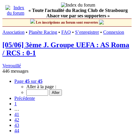
« Toute l'actualité du Racing Club de Strasbourg
Alsace vue par ses supporters »
Les inscriptions au forum sont rouvertes
Association
•
Planète Racing
•
FAQ
•
S’enregistrer
•
Connexion
[05/06] 3ème J. Groupe UEFA : AS Roma
/ RCS : 0-1
Verrouillé
446 messages
Page
45
sur
45
Aller à la page :
Précédente
1
…
41
42
43
44