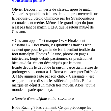
« Justement punis »
Olivier Dacourt: un geste de classe... après le match.
Vu par les quotidiens italiens, le point pris mercredi sur
la pelouse du Stadio Olimpico par les Strasbourgeois
est totalement mérité. Même si le grand sujet du jour
n'est pas tant ce match UEFA que le retour mitigé de
Cassano.
« Cassano apparaît et marque ! », « Finalement
Cassano ! ». Hier matin, les quotidiens italiens n'en
avaient que pour le gamin de Bari, l'enfant terrible du
foot transalpin. Photos à la une, photos en pages
intérieures, longs débats passionnés, sa prestation et
bien au-delà étaient décortiqués par le menu.
Ecarté depuis le début de la saison parce qu'il refuse de
prolonger son contrat à la Roma et d'accepter l'offre de
3,4 M€ annuels faite par son club, « Cassanate », est
réapparu mercredi sous les sifflets du public. Et il a
marqué en dépit d'un match très moyen. Alors, tout le
monde ne parle que de ça.
« Sauvée d'une défaite embarrassante »
Et du Racing ? Pas vraiment. Ce qui préoccupe les