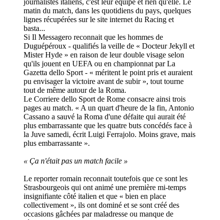
journalistes italiens, c'est leur équipe et rien qu'elle. Le
matin du match, dans les quotidiens du pays, quelques
lignes récupérées sur le site internet du Racing et
basta...
Si Il Messagero reconnait que les hommes de
Duguépéroux - qualifiés la veille de « Docteur Jekyll et
Mister Hyde » en raison de leur double visage selon
qu'ils jouent en UEFA ou en championnat par La
Gazetta dello Sport - « méritent le point pris et auraient
pu envisager la victoire avant de subir », tout tourne
tout de même autour de la Roma.
Le Corriere dello Sport de Rome consacre ainsi trois
pages au match. « A un quart d'heure de la fin, Antonio
Cassano a sauvé la Roma d'une défaite qui aurait été
plus embarrassante que les quatre buts concédés face à
la Juve samedi, écrit Luigi Ferrajolo. Moins grave, mais
plus embarrassante ».
« Ça n'était pas un match facile »
Le reporter romain reconnait toutefois que ce sont les
Strasbourgeois qui ont animé une première mi-temps
insignifiante côté italien et que « bien en place
collectivement », ils ont dominé et se sont créé des
occasions gâchées par maladresse ou manque de