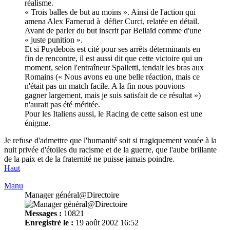
réalisme.
« Trois balles de but au moins ». Ainsi de l'action qui
amena Alex Farnerud à défier Curci, relatée en détail.
Avant de parler du but inscrit par Bellaïd comme d'une
« juste punition ».
Et si Puydebois est cité pour ses arrêts déterminants en
fin de rencontre, il est aussi dit que cette victoire qui un
moment, selon l'entraîneur Spalletti, tendait les bras aux
Romains (« Nous avons eu une belle réaction, mais ce
n'était pas un match facile. A la fin nous pouvions
gagner largement, mais je suis satisfait de ce résultat »)
n'aurait pas été méritée.
Pour les Italiens aussi, le Racing de cette saison est une
énigme.
Je refuse d'admettre que l'humanité soit si tragiquement vouée à la
nuit privée d'étoiles du racisme et de la guerre, que l'aube brillante
de la paix et de la fraternité ne puisse jamais poindre.
Haut
Manu
Manager général@Directoire
Messages :
10821
Enregistré le :
19 août 2002 16:52