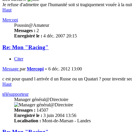
Je refuse d'admettre que l'humanité soit si tragiquement vouée à la nuit 
Haut
Mercopi
Poussin@Amateur
Messages :
2
Enregistré le :
4 déc. 2007 20:15
Re: Mon "Racing"
Citer
Message
par
Mercopi
»
6 déc. 2012 13:00
c est pour quand l arrivée d un Russe ou un Quatari ? pour investir se
Haut
télésupporteur
Manager général@Directoire
Messages :
14507
Enregistré le :
3 juin 2004 13:56
Localisation :
Mont-de-Marsan - Landes
Re: Mon "Racing"