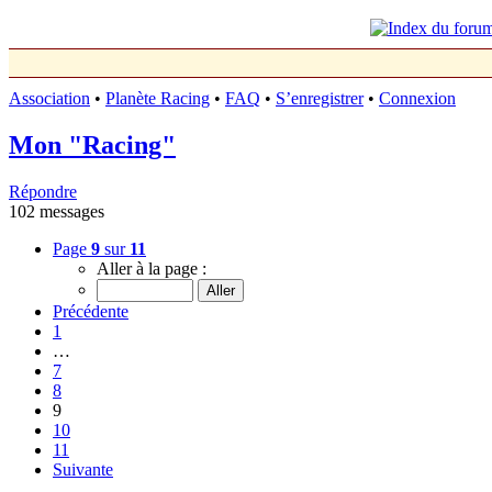
Association
•
Planète Racing
•
FAQ
•
S’enregistrer
•
Connexion
Mon "Racing"
Répondre
102 messages
Page
9
sur
11
Aller à la page :
Précédente
1
…
7
8
9
10
11
Suivante