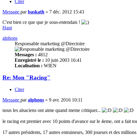
Citer
Message
par
baskath
»
7 déc. 2012 15:43
C'est bien ce que que je sous-entendais !
Haut
alphons
Responsable marketing @Directoire
Messages :
4812
Enregistré le :
10 juin 2003 16:41
Localisation :
WIEN
Re: Mon "Racing"
Citer
Message
par
alphons
»
9 avr. 2016 10:11
nous les alsaciens ont aime quand meme critiquer...
le racing est premier avec 10 points d'avance sur le 4eme, ont a fait tou
17 autres présidents, 17 autres entraineurs, 300 joueurs et des millions