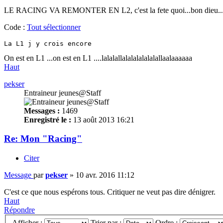
LE RACING VA REMONTER EN L2, c'est la fete quoi...bon dieu...
Code :
Tout sélectionner
La L1 j y crois encore
On est en L1 ...on est en L1 ....lalalallalalalalalalallaalaaaaaa
Haut
pekser
Entraineur jeunes@Staff
Messages :
1469
Enregistré le :
13 août 2013 16:21
Re: Mon "Racing"
Citer
Message
par
pekser
»
10 avr. 2016 11:12
C'est ce que nous espérons tous. Critiquer ne veut pas dire dénigrer.
Haut
Répondre
Afficher :
Trier par :
Ordre :