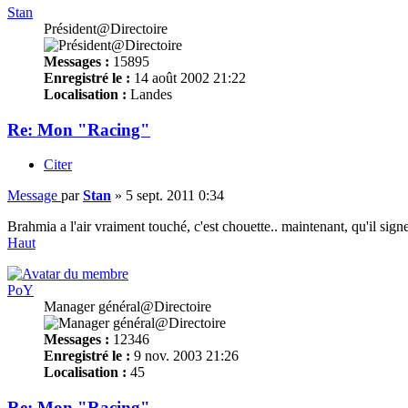
Stan
Président@Directoire
Messages :
15895
Enregistré le :
14 août 2002 21:22
Localisation :
Landes
Re: Mon "Racing"
Citer
Message
par
Stan
»
5 sept. 2011 0:34
Brahmia a l'air vraiment touché, c'est chouette.. maintenant, qu'il sign
Haut
PoY
Manager général@Directoire
Messages :
12346
Enregistré le :
9 nov. 2003 21:26
Localisation :
45
Re: Mon "Racing"